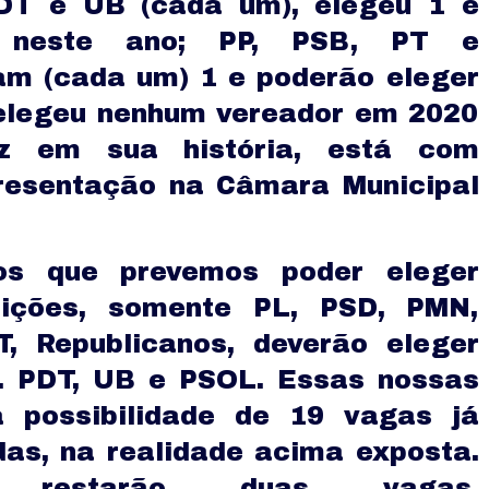
DT e UB (cada um), elegeu 1 e
 neste ano; PP, PSB, PT e
am (cada um) 1 e poderão eleger
 elegeu nenhum vereador em 2020
ez em sua história, está com
presentação na Câmara Municipal
os que prevemos poder eleger
eições, somente PL, PSD, PMN,
, Republicanos, deverão eleger
. PDT, UB e PSOL. Essas nossas
a possibilidade de 19 vagas já
as, na realidade acima exposta.
e, restarão duas vagas.