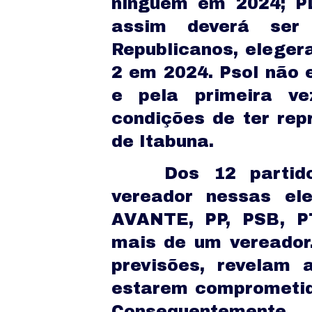
ninguém em 2024; P
assim deverá ser
Republicanos, eleger
2 em 2024. Psol não
e pela primeira v
condições de ter re
de Itabuna.
Dos 12 partid
vereador nessas el
AVANTE, PP, PSB, PT
mais de um vereador
previsões, revelam 
estarem comprometid
Consequentement